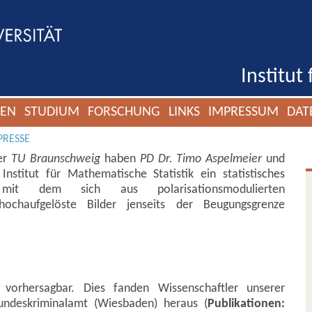
Institut
GEN
STUDIUM
FORSCHUNG
LINKS
IMPRESSUM
DAT
PRESSE
der
TU Braunschweig
haben
PD Dr. Timo Aspelmeier
und
nstitut für Mathematische Statistik ein statistisches
t, mit dem sich aus polarisationsmodulierten
hochaufgelöste Bilder jenseits der Beugungsgrenze
vorhersagbar. Dies fanden Wissenschaftler unserer
undeskriminalamt (Wiesbaden) heraus (
Publikationen: