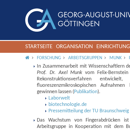
STARTSEITE
ORGANISATION
EINRICHTUN
IMS ROOT
FORSCHUNG
ARBEITSGRUPPEN
MUNK
In Zusammenarbeit mit Wissenschaftlern 
Prof. Dr. Axel Munk
vom Felix-Bernstein I
Rekonstruktionsverfahren entwickel
fluoreszenzmikroskopischen Aufnahmen 
gewinnen lassen (
Publikation
).
Laborwelt
biotechnologie.de
Pressemitteilung der TU Braunschweig
Das Wachstum von Fingerabdrücken ist 
Arbeitsgruppe in Kooperation mit dem B