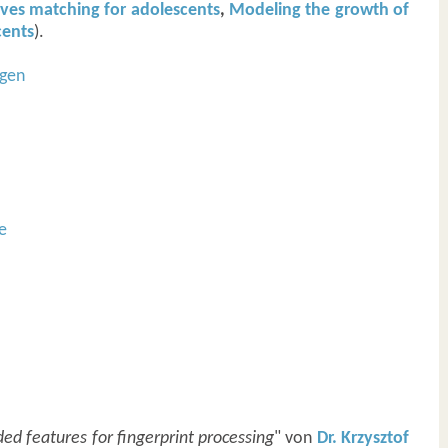
oves matching for adolescents
,
Modeling the growth of
cents
).
ngen
e
ded features for fingerprint processing
" von
Dr. Krzysztof