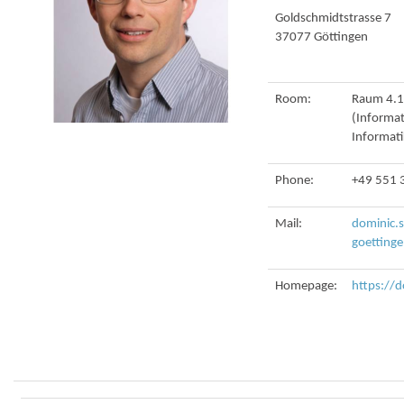
Goldschmidtstrasse 7
37077 Göttingen
Room:
Raum 4.10
(Informat
Informati
Phone:
+49 551 
Mail:
dominic.
goetting
Homepage:
https://