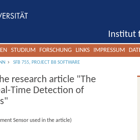
Institut
GEN
STUDIUM
FORSCHUNG
LINKS
IMPRESSUM
DAT
NN
SFB 755, PROJECT B8 SOFTWARE
he research article "The
eal-Time Detection of
es"
ament Sensor used in the article)