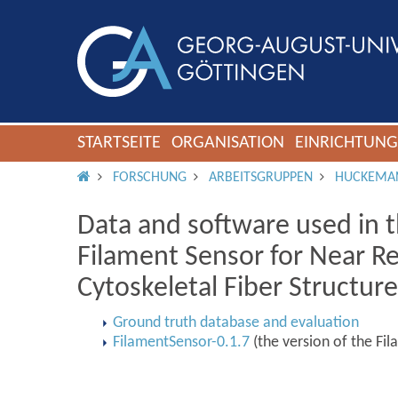
STARTSEITE
ORGANISATION
EINRICHTUN
IMS ROOT
FORSCHUNG
ARBEITSGRUPPEN
HUCKEMA
Data and software used in t
Filament Sensor for Near R
Cytoskeletal Fiber Structur
Ground truth database and evaluation
FilamentSensor-0.1.7
(the version of the Fil