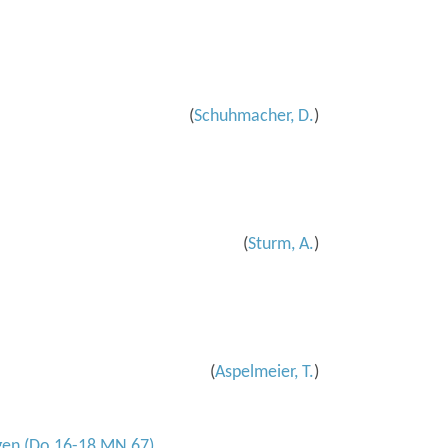
(
Schuhmacher, D.
)
(
Sturm, A.
)
(
Aspelmeier, T.
)
gen (Do 16-18 MN 67)