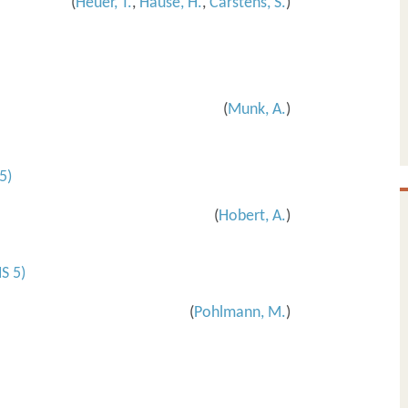
(
Heuer, T.
,
Hause, H.
,
Carstens, S.
)
(
Munk, A.
)
5)
(
Hobert, A.
)
S 5)
(
Pohlmann, M.
)