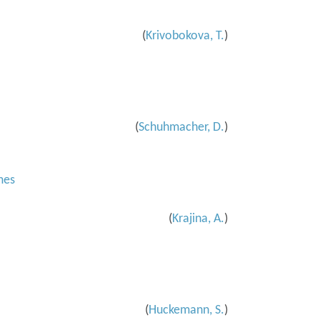
(
Krivobokova, T.
)
(
Schuhmacher, D.
)
mes
(
Krajina, A.
)
(
Huckemann, S.
)