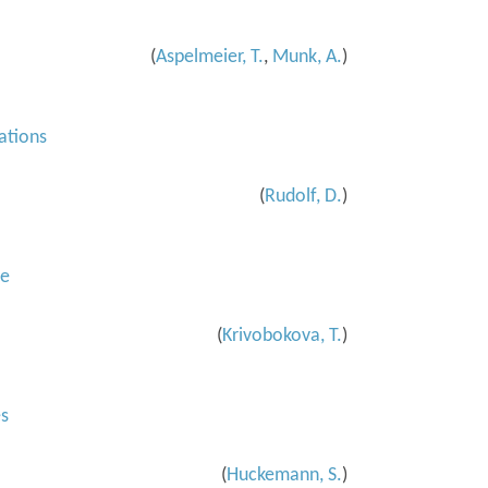
(
Aspelmeier, T.
,
Munk, A.
)
ations
(
Rudolf, D.
)
ce
(
Krivobokova, T.
)
es
(
Huckemann, S.
)