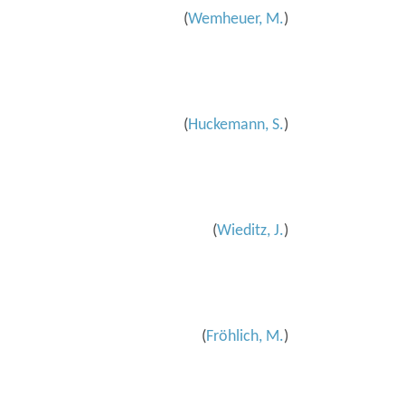
(
Wemheuer, M.
)
(
Huckemann, S.
)
(
Wieditz, J.
)
(
Fröhlich, M.
)