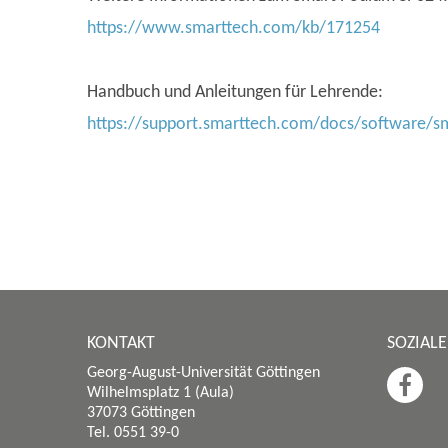
https://www.smarttech.com/kb/171254
Handbuch und Anleitungen für Lehrende:
https://support.smarttech.com/docs/software/sma
KONTAKT
SOZIAL
Georg-August-Universität Göttingen
Wilhelmsplatz 1 (Aula)
37073 Göttingen
Tel. 0551 39-0