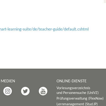
rt-learning-suite/de/teacher-guide/default.cshtml
E MEDIEN
ONLINE-DIENSTE
Vorlesungsverzeichnis
und Personensuche (UniVZ)
Prüfungsverwaltung (FlexNow)
Lernmanagement (Stud.IP)