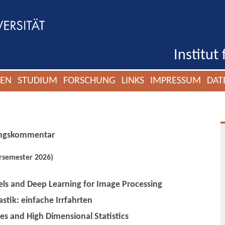
Institut
GEN
STUDIUM
FORSCHUNG
LINKS
IMPRESSUM
DAT
ungskommentar
semester 2026)
s and Deep Learning for Image Processing
stik: einfache Irrfahrten
s and High Dimensional Statistics