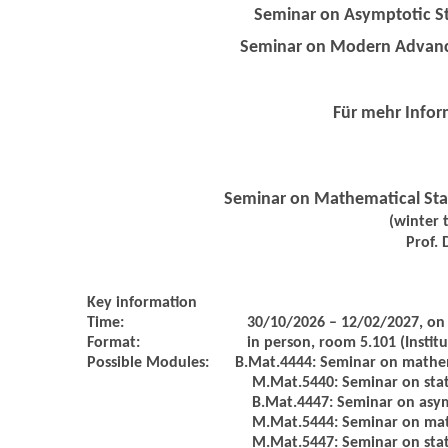
Seminar on Asymptotic St
Seminar on Modern Advances
Für mehr Info
Seminar on Mathematical Stat
(winter 
Prof. 
Key information
Time:
30/10/2026 – 12/02/2027, on 
Format:
in person, room 5.101 (Instit
Possible Modules:
B.Mat.4444: Seminar on mathema
M.Mat.5440: Seminar on stat
B.Mat.4447: Seminar on asymp
M.Mat.5444: Seminar on math
M.Mat.5447: Seminar on stati