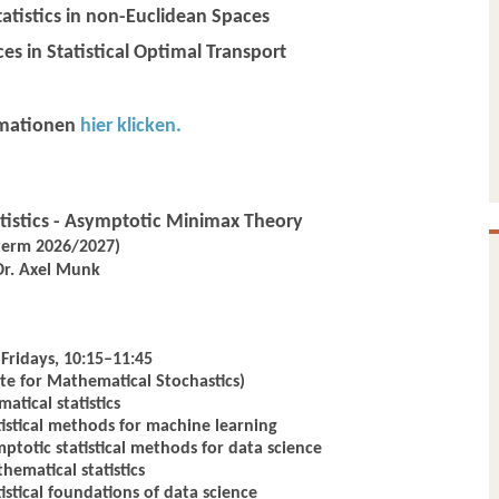
atistics in non-Euclidean Spaces
 in Statistical Optimal Transport
rmationen
hier klicken.
istics - Asymptotic Minimax Theory
term 2026/2027)
Dr. Axel Munk
Fridays, 10:15–11:45
ute for Mathematical Stochastics)
tical statistics
istical methods for machine learning
totic statistical methods for data science
ematical statistics
stical foundations of data science