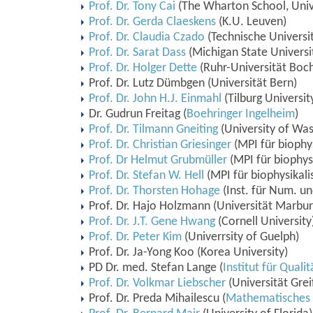
Prof. Dr. Tony Cai
(The Wharton School, Unive
Prof. Dr. Gerda Claeskens
(K.U. Leuven)
Prof. Dr. Claudia Czado
(Technische Univers
Prof. Dr. Sarat Dass
(Michigan State Universi
Prof. Dr. Holger Dette
(Ruhr-Universität Boc
Prof. Dr. Lutz Dümbgen (Universität Bern)
Prof. Dr. John H.J. Einmahl
(Tilburg Universit
Dr. Gudrun Freitag (
Boehringer Ingelheim
)
Prof. Dr. Tilmann Gneiting
(University of Was
Prof. Dr. Christian Griesinger
(MPI für biophy
Prof. Dr Helmut Grubmüller
(MPI für biophys
Prof. Dr. Stefan W. Hell
(MPI für biophysikal
Prof. Dr. Thorsten Hohage
(Inst. für Num. u
Prof. Dr. Hajo Holzmann (Universität Marbur
Prof. Dr. J.T. Gene Hwang
(Cornell University
Prof. Dr. Peter Kim
(Univerrsity of Guelph)
Prof. Dr. Ja-Yong Koo (Korea University)
PD Dr. med. Stefan Lange (
Institut für Qual
Prof. Dr. Volkmar Liebscher
(Universität Grei
Prof. Dr. Preda Mihailescu (
Mathematisches I