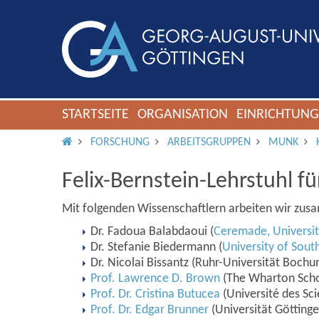
STARTSEITE
ORGANISATION
EINRICHTUN
IMS ROOT
FORSCHUNG
ARBEITSGRUPPEN
MUNK
Felix-Bernstein-Lehrstuhl f
Mit folgenden Wissenschaftlern arbeiten wir zu
Dr. Fadoua Balabdaoui (
Ceremade, Universit
Dr. Stefanie Biedermann (
University of Sou
Dr. Nicolai Bissantz (Ruhr-Universität Bochu
Prof. Lawrence D. Brown
(The Wharton Schoo
Prof. Dr. Cristina Butucea
(Université des Sci
Prof. Dr. Edgar Brunner
(Universität Göttinge