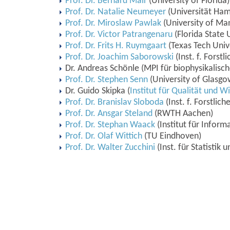
Prof. Dr. Bernard Mair
(University of Florida)
Prof. Dr. Natalie Neumeyer
(Universität Ham
Prof. Dr. Miroslaw Pawlak
(University of Ma
Prof. Dr. Victor Patrangenaru
(Florida State 
Prof. Dr. Frits H. Ruymgaart
(Texas Tech Univ
Prof. Dr. Joachim Saborowski
(Inst. f. Forst
Dr. Andreas Schönle (MPI für biophysikalisc
Prof. Dr. Stephen Senn
(University of Glasgo
Dr. Guido Skipka (
Institut für Qualität und 
Prof. Dr. Branislav Sloboda
(Inst. f. Forstlic
Prof. Dr. Ansgar Steland
(RWTH Aachen)
Prof. Dr. Stephan Waack
(Institut für Inform
Prof. Dr. Olaf Wittich
(TU Eindhoven)
Prof. Dr. Walter Zucchini
(Inst. für Statistik