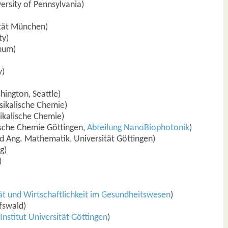
rsity of Pennsylvania)
ität München)
ty)
hum)
y)
hington, Seattle)
sikalische Chemie)
ikalische Chemie)
ische Chemie Göttingen,
Abteilung NanoBiophotonik
)
nd Ang. Mathematik, Universität Göttingen)
g)
)
ität und Wirtschaftlichkeit im Gesundheitswesen
)
fswald)
nstitut Universität Göttingen
)