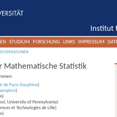
Institut
GEN
STUDIUM
FORSCHUNG
LINKS
IMPRESSUM
DAT
KOOPERATIONEN
ür Mathematische Statistik
sammen:
é de Paris-Dauphine
)
thampton
)
m)
l, University of Pennsylvania)
ences et Technologies de Lille)
n)