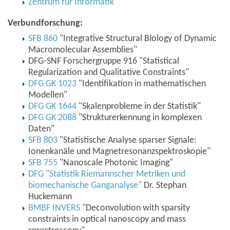
Zentrum für Informatik
Verbundforschung:
SFB 860
"Integrative Structural Biology of Dynamic
Macromolecular Assemblies"
DFG-SNF Forschergruppe 916 "Statistical
Regularization and Qualitative Constraints"
DFG GK 1023
"Identifikation in mathematischen
Modellen"
DFG GK 1644
"Skalenprobleme in der Statistik"
DFG GK 2088
"Strukturerkennung in komplexen
Daten"
SFB 803
"Statistische Analyse sparser Signale:
Ionenkanäle und Magnetresonanzspektroskopie"
SFB 755
"Nanoscale Photonic Imaging"
DFG "Statistik Riemannscher Metriken und
biomechanische Ganganalyse"
Dr. Stephan
Huckemann
BMBF INVERS
"Deconvolution with sparsity
constraints in optical nanoscopy and mass