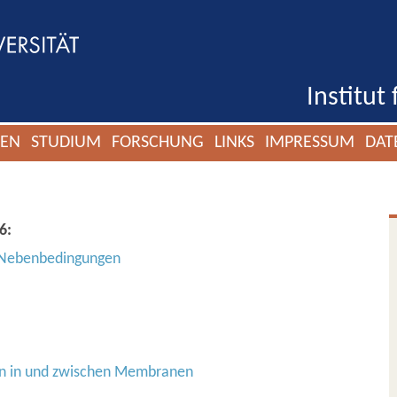
Institut
GEN
STUDIUM
FORSCHUNG
LINKS
IMPRESSUM
DAT
6:
ve Nebenbedingungen
tion in und zwischen Membranen