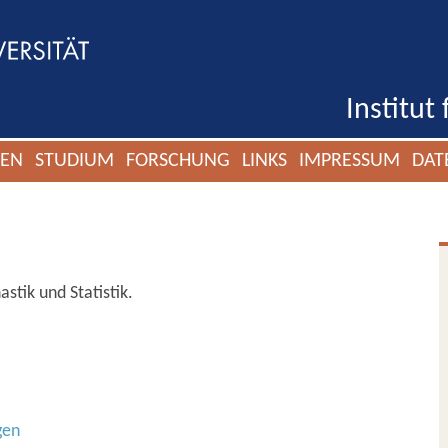
Institut
GEN
STUDIUM
FORSCHUNG
LINKS
IMPRESSUM
DAT
stik und Statistik.
gen