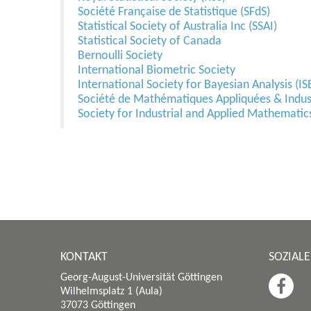
Société Française de Statistique (SFdS)
Statistical Society of Australia Inc (SSAI)
Statistical Society of Canada
Bernoulli Society
International Biometric Society
International Society for Bayesian Analysis (IS
Société de Mathématiques Appliquées & Indust
Society for Industrial and Applied Mathematic
KONTAKT
SOZIAL
Georg-August-Universität Göttingen
Wilhelmsplatz 1 (Aula)
37073 Göttingen