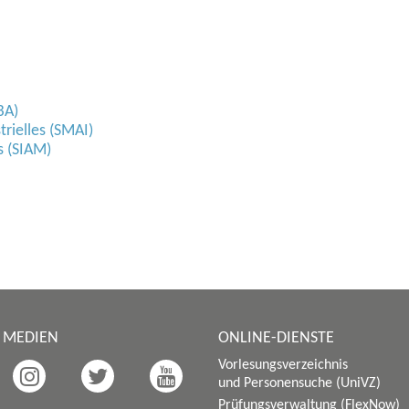
BA)
rielles (SMAI)
s (SIAM)
E MEDIEN
ONLINE-DIENSTE
Vorlesungsverzeichnis
und Personensuche (UniVZ)
Prüfungsverwaltung (FlexNow)