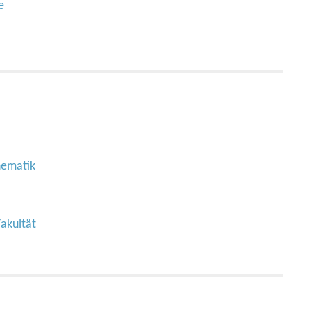
e
hematik
akultät